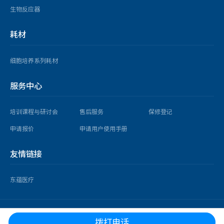
生物反应器
耗材
细胞培养系列耗材
服务中心
培训课程与研讨会
售后服务
保修登记
申请报价
申请用户使用手册
友情链接
东蕴医疗
copyright © 2025 益世科（上海）企业发展有限公司 版权所有 |
沪ICP备
拨打电话
14026918号-3 沪公网安备
31010902002465号