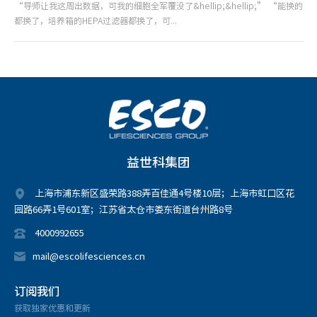
“导师让我这周出数据，可我的细胞全军覆没了&hellip;&hellip;” “能换的
都换了，培养箱的HEPA过滤器都换了，可...
益世科集团
上海市浦东新区盛荣路388弄百佳通4号楼10层；上海市虹口区花
园路66弄1号601室；江苏省太仓市娄东街道台州路8号
4000992655
mail@escolifesciences.cn
订阅我们
获取独家优惠和更新