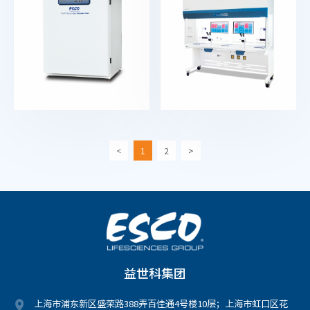
<
1
2
>
益世科集团
上海市浦东新区盛荣路388弄百佳通4号楼10层；上海市虹口区花