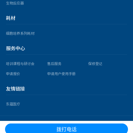
生物反应器
耗材
细胞培养系列耗材
服务中心
培训课程与研讨会
售后服务
保修登记
申请报价
申请用户使用手册
友情链接
东蕴医疗
copyright © 2025 益世科（上海）企业发展有限公司 版权所有 |
沪ICP备
拨打电话
14026918号-3 沪公网安备
31010902002465号