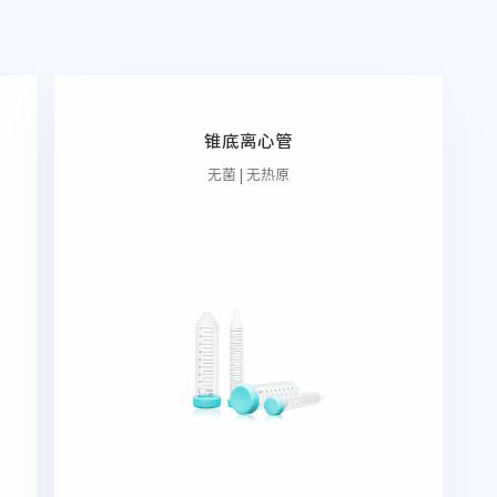
锥底离心管
无菌 | 无热原