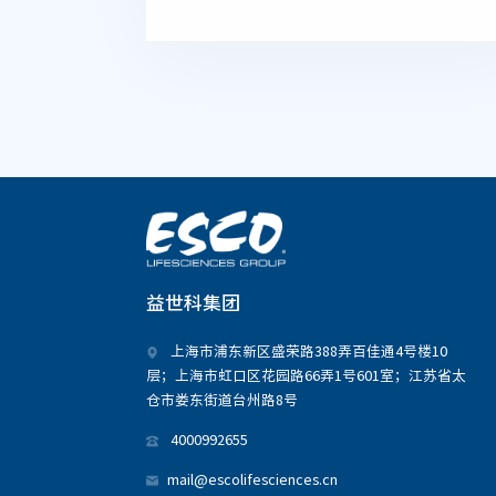
益世科集团
上海市浦东新区盛荣路388弄百佳通4号楼10
层；上海市虹口区花园路66弄1号601室；江苏省太
仓市娄东街道台州路8号
4000992655
mail@escolifesciences.cn