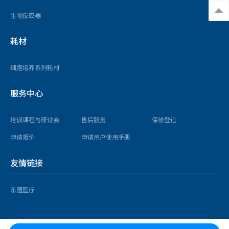
生物反应器
耗材
细胞培养系列耗材
服务中心
培训课程与研讨会
售后服务
保修登记
申请报价
申请用户使用手册
友情链接
东蕴医疗
copyright © 2025 益世科（上海）企业发展有限公司 版权所有 |
沪ICP备