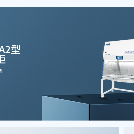
 A2型
柜
境