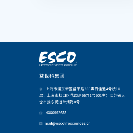
益世科集团
上海市浦东新区盛荣路388弄百佳通4号楼10
层；上海市虹口区花园路66弄1号601室；江苏省太
仓市娄东街道台州路8号
4000992655
mail@escolifesciences.cn