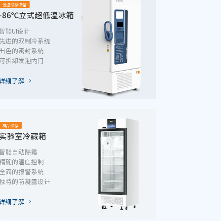
低温储存设备
-86℃立式超低温冰箱
智能UI设计
先进的双制冷系统
出色的密封系统
可拆卸发泡内门
详细了解
样品储存
实验室冷藏箱
智能自动除霜
精确的温度控制
全面的报警系统
独特的防凝露设计
详细了解