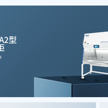
 A2型
柜
境