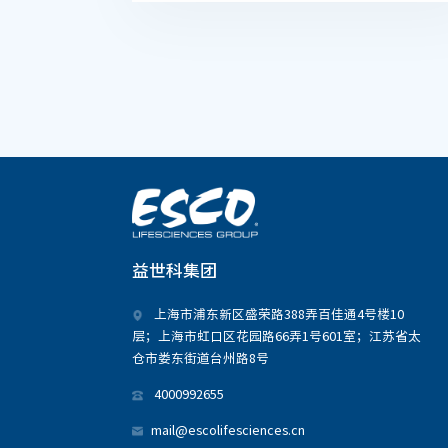
益世科集团
上海市浦东新区盛荣路388弄百佳通4号楼10
层；上海市虹口区花园路66弄1号601室；江苏省太
仓市娄东街道台州路8号
4000992655
mail@escolifesciences.cn