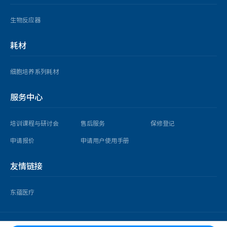
生物反应器
耗材
细胞培养系列耗材
服务中心
培训课程与研讨会
售后服务
保修登记
申请报价
申请用户使用手册
友情链接
东蕴医疗
copyright © 2025 益世科（上海）企业发展有限公司 版权所有 |
沪ICP备